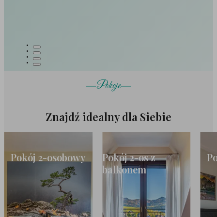
Pokoje
Znajdź idealny dla Siebie
Pokój 2-osobowy
Pokój 2-os z
Po
balkonem