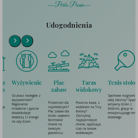
Perła Pienin
Udogodnienia
nie
Plac
Taras
Tenis stołowy
Cymberg
zabaw
widokowy
ów z
Sportowe rozgrywki dla
Lubisz gry
całej rodziny? Spędź
zręcznościowe?
Przestrzeń dla
Poranna kawa, z
aktywny dzień z
Cymbergaj łączy
najmłodszych?
widokiem na Trzy
zne
bliskimi, grając w
pokolenia, dając
Plac zabaw dla
Korony?
emocjonującego tenisa
pozytywną energ
dzieci zapewni
Zatrzymaj
gii
stołowego.
i mnóstwo
beztroskie
najpiękniejsze
śmiechu.
chwile na
chwile, spędzając
świeżym
czas na tarasie
powietrzu.
widokowym.