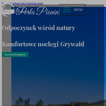
Przejdź do głównej treści
Przejdź do stopki
MENU
Perła Pienin
Odpoczynek wśród natury
Komfortowe noclegi Grywałd
Sprawdź dostępnosć